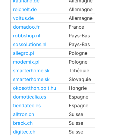
kaufland.de
Allemagne
reichelt.de
Allemagne
voltus.de
Allemagne
domadoo.fr
France
robbshop.nl
Pays-Bas
sossolutions.nl
Pays-Bas
allegro.pl
Pologne
modemix.pl
Pologne
smarterhome.sk
Tchéquie
smarterhome.sk
Slovaquie
okosotthon.bolt.hu
Hongrie
domoticalia.es
Espagne
tiendatec.es
Espagne
alltron.ch
Suisse
brack.ch
Suisse
digitec.ch
Suisse