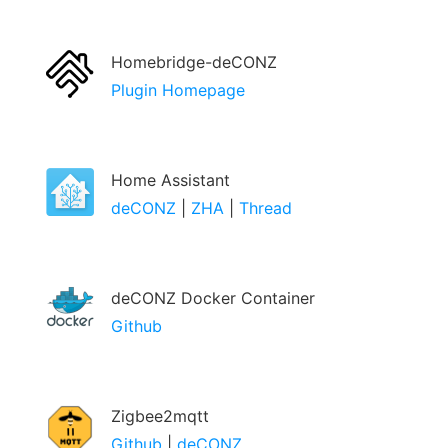
Homebridge-deCONZ
Plugin Homepage
Home Assistant
deCONZ
|
ZHA
|
Thread
deCONZ Docker Container
Github
Zigbee2mqtt
Github
|
deCONZ