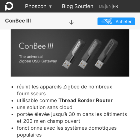
Phoscon
▾
Blog
Soutien
DE
|
EN
|
FR
ConBee III
Acheter
→
réunit les appareils Zigbee de nombreux
fournisseurs
utilisable comme
Thread Border Router
une solution sans cloud
portée élevée jusqu’à 30 m dans les bâtiments
et 200 m en champ ouvert
fonctionne avec les systèmes domotiques
populaires