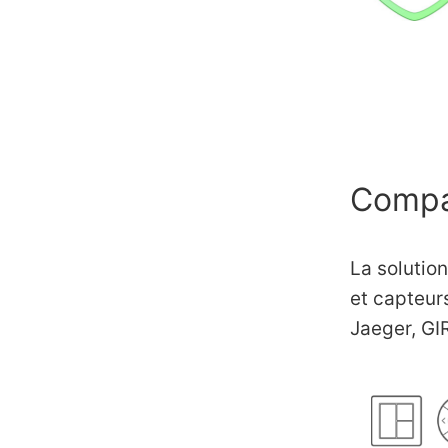
Compat
La solutio
et capteur
Jaeger, GI