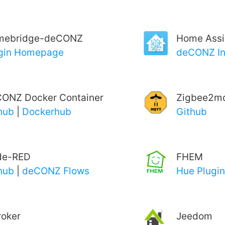
mebridge-deCONZ
Home Assi
gin Homepage
deCONZ In
ONZ Docker Container
Zigbee2mq
hub
|
Dockerhub
Github
de-RED
FHEM
hub
|
deCONZ Flows
Hue Plugin
roker
Jeedom