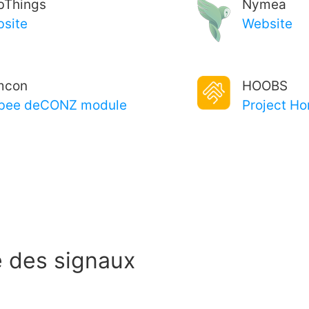
bThings
Nymea
site
Website
mcon
HOOBS
bee deCONZ module
Project H
 des signaux