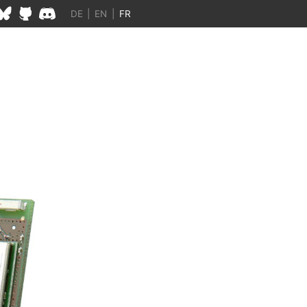
DE
|
EN
|
FR