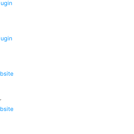
ugin
ugin
bsite
r
bsite