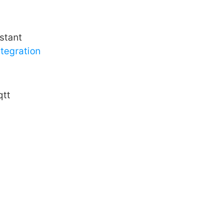
stant
tegration
tt