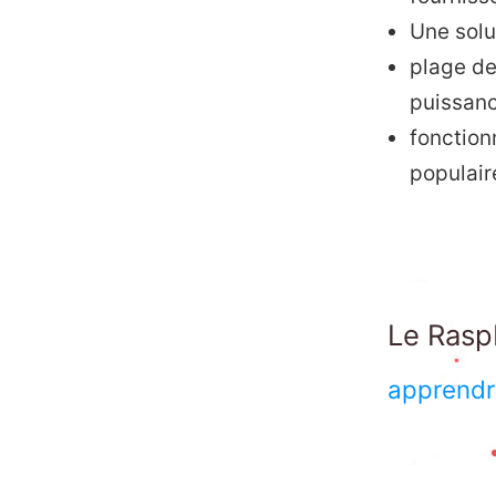
Une solu
plage de
puissan
fonction
populair
Le RaspB
apprendr