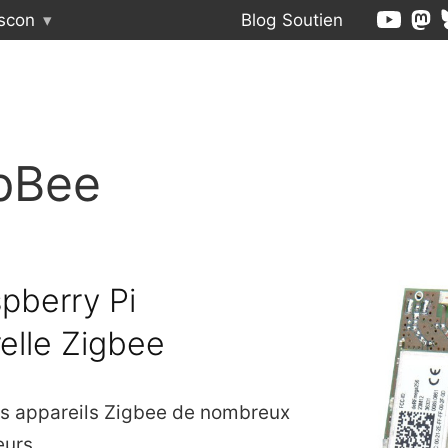
scon
▾
Blog
Soutien
pBee
pberry Pi
elle Zigbee
es appareils Zigbee de nombreux
eurs