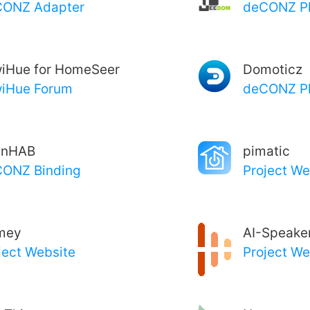
CONZ Adapter
deCONZ Pl
iHue for HomeSeer
Domoticz
iHue Forum
deCONZ Pl
enHAB
pimatic
ONZ Binding
Project We
mey
AI-Speake
ject Website
Project We