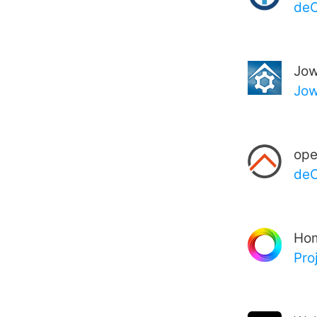
de
Jow
Jow
op
deC
Ho
Pro