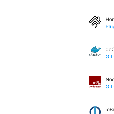
Ho
Plu
deC
Git
No
Git
ioB