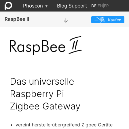
Phoscon
▾
Blog
Support
DE
|
EN
|
FR
RaspBee II
Kaufen
→
Das universelle
Raspberry Pi
Zigbee Gateway
vereint hersteller­übergreifend Zigbee Geräte