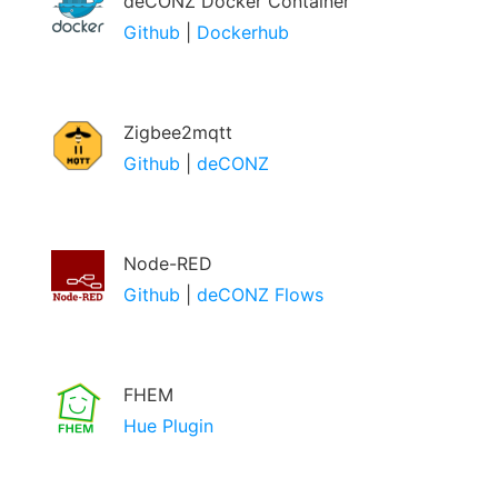
deCONZ Docker Container
Github
|
Dockerhub
Zigbee2mqtt
Github
|
deCONZ
Node-RED
Github
|
deCONZ Flows
FHEM
Hue Plugin