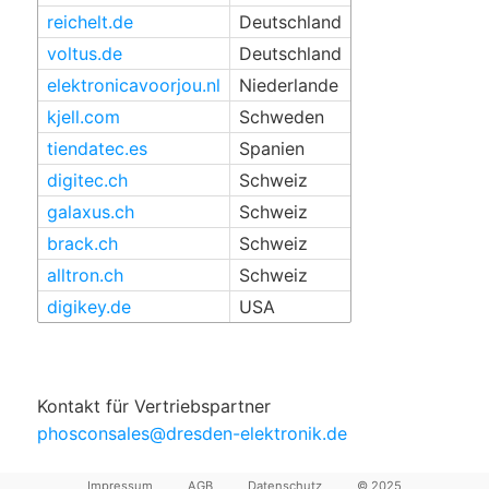
reichelt.de
Deutschland
voltus.de
Deutschland
elektronicavoorjou.nl
Niederlande
kjell.com
Schweden
tiendatec.es
Spanien
digitec.ch
Schweiz
galaxus.ch
Schweiz
brack.ch
Schweiz
alltron.ch
Schweiz
digikey.de
USA
Kontakt für Vertriebspartner
phosconsales@dresden-elektronik.de
Impressum
AGB
Datenschutz
© 2025