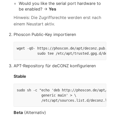
Would you like the serial port hardware to
be enabled? →
Yes
Hinweis: Die Zugriffsrechte werden erst nach
einem Neustart aktiv.
Phoscon Public-Key importieren
wget -qO- https://phoscon.de/apt/deconz.pub.key 
          sudo tee /etc/apt/trusted.gpg.d/decon
APT-Repository für deCONZ konfigurieren
Stable
sudo sh -c "echo 'deb http://phoscon.de/apt/deco
            generic main' > \

            /etc/apt/sources.list.d/deconz.list
Beta
(Alternativ)