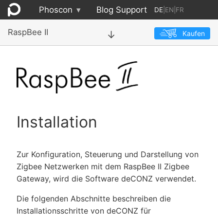
Phoscon
▾
Blog
Support
DE
|
EN
|
FR
RaspBee II
Kaufen
→
Installation
Zur Konfiguration, Steuerung und Darstellung von
Zigbee Netzwerken mit dem RaspBee II Zigbee
Gateway, wird die Software deCONZ verwendet.
Die folgenden Abschnitte beschreiben die
Installations­schritte von deCONZ für