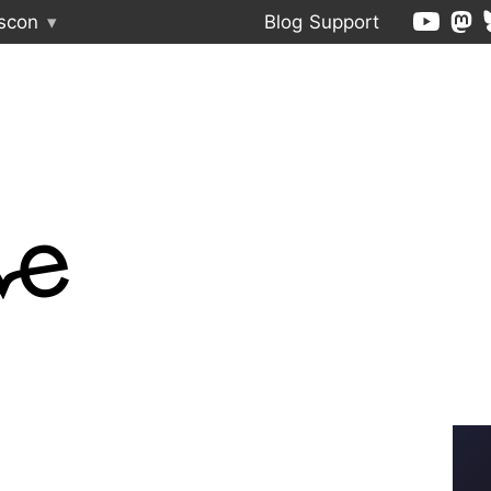
scon
▾
Blog
Support