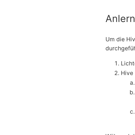
Anler
Um die Hiv
durchgefü
Lich
Hive