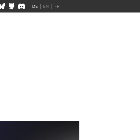
DE
|
EN
|
FR