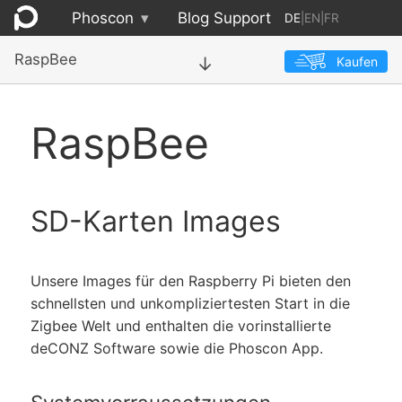
Phoscon
▾
Blog
Support
DE
|
EN
|
FR
RaspBee
Kaufen
→
RaspBee
SD-Karten Images
Unsere Images für den Raspberry Pi bieten den
schnellsten und unkompliziertesten Start in die
Zigbee Welt und enthalten die vorinstallierte
deCONZ Software sowie die Phoscon App.